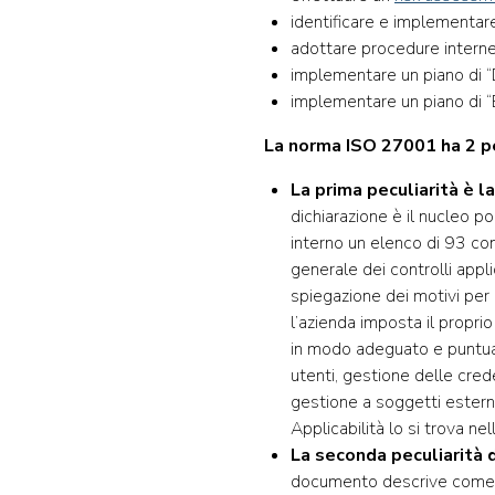
identificare e implementare 
adottare procedure interne c
implementare un piano di “
implementare un piano di “
La norma ISO 27001 ha 2 pe
La prima peculiarità è l
dichiarazione è il nucleo p
interno un elenco di 93 con
generale dei controlli appli
spiegazione dei motivi per 
l’azienda imposta il propri
in modo adeguato e puntuale
utenti, gestione delle creden
gestione a soggetti esterni
Applicabilità lo si trova 
La seconda peculiarità 
documento descrive come l’o