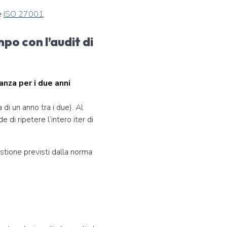
ne
ISO 27001
.
po con l’audit di
anza per i due anni
 di un anno tra i due). Al
 di ripetere l’intero iter di
gestione previsti dalla norma