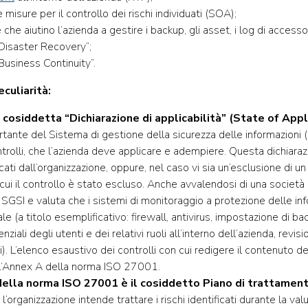
misure per il controllo dei rischi individuati (SOA);
he aiutino l’azienda a gestire i backup, gli asset, i log di accesso
Disaster Recovery”;
Business Continuity”.
culiarità:
a cosiddetta “Dichiarazione di applicabilità” (State of Appl
ortante del Sistema di gestione della sicurezza delle informazioni 
trolli, che l’azienda deve applicare e adempiere. Questa dichiara
cati dall’organizzazione, oppure, nel caso vi sia un’esclusione di un 
cui il controllo è stato escluso. Anche avvalendosi di una società
o SGSI e valuta che i sistemi di monitoraggio a protezione delle i
 (a titolo esemplificativo: firewall, antivirus, impostazione di ba
ziali degli utenti e dei relativi ruoli all’interno dell’azienda, revisio
). L’elenco esaustivo dei controlli con cui redigere il contenuto de
nell’Annex A della norma ISO 27001.
della norma ISO 27001 è il cosiddetto Piano di trattament
rganizzazione intende trattare i rischi identificati durante la valu