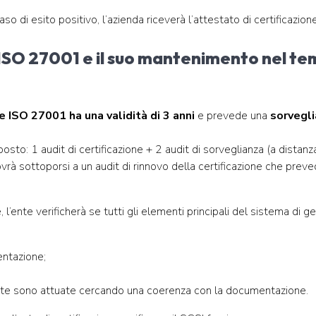
aso di esito positivo, l’azienda riceverà l’attestato di certificazio
ISO 27001 e il suo mantenimento nel tem
e ISO 27001 ha una validità di 3 anni
e prevede una
sorvegli
osto: 1 audit di certificazione + 2 audit di sorveglianza (a distanza
vrà sottoporsi a un audit di rinnovo della certificazione che prevede
e, l’ente verificherà se tutti gli elementi principali del sistema di 
entazione;
te sono attuate cercando una coerenza con la documentazione.