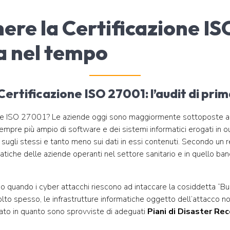
ere la Certificazione IS
a nel tempo
ertificazione ISO 27001: l’audit di prim
one ISO 27001? Le aziende oggi sono maggiormente sottoposte al
sempre più ampio di software e dei sistemi informatici erogati in ou
o sugli stessi e tanto meno sui dati in essi contenuti. Secondo un 
atiche delle aziende operanti nel settore sanitario e in quello ban
cano quando i cyber attacchi riescono ad intaccare la cosiddetta “B
molto spesso, le infrastrutture informatiche oggetto dell’attacco no
iato in quanto sono sprovviste di adeguati
Piani di Disaster Re