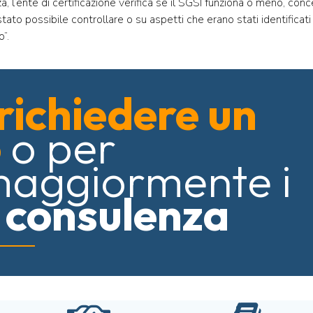
za, l’ente di certificazione verifica se il SGSI funziona o meno, co
stato possibile controllare o su aspetti che erano stati identifica
”.
richiedere un
o
o per
maggiormente i
i consulenza