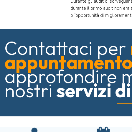
Durante gli audit di sorveglian
durante il primo audit non era 
o “opportunità di miglioramento
Contattaci per
appuntament
approfondire 
nostri
servizi d