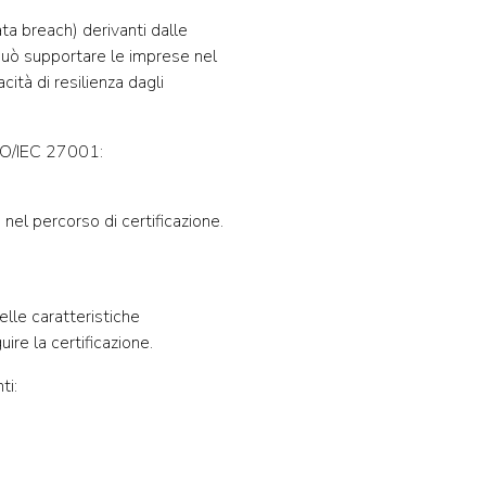
data breach) derivanti dalle
uò supportare le imprese nel
ità di resilienza dagli
ISO/IEC 27001:
 nel percorso di certificazione.
lle caratteristiche
re la certificazione.
ti: