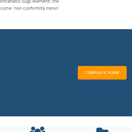
ncentrandosi sugli elementi che
ti come “non conformità minori”
COMPILA IL FORM