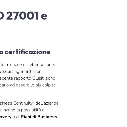
O 27001 e
a certificazione
le minacce di cyber security
tsourcing, infatti, non
recente rapporto Clusit, sono
cario ad essere le più colpite
usiness Continuity” dell’azienda
n hanno la possibilità di
covery
o di
Piani di Business