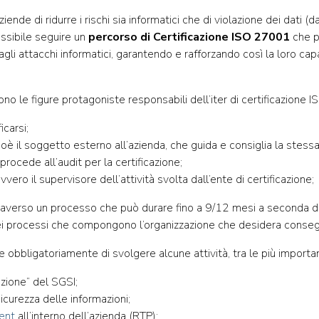
iende di ridurre i rischi sia informatici che di violazione dei dati (
ssibile seguire un
percorso di Certificazione ISO 27001
che p
gli attacchi informatici, garantendo e rafforzando così la loro capac
o le figure protagoniste responsabili dell’iter di certificazione 
icarsi;
oè il soggetto esterno all’azienda, che guida e consiglia la stessa
 procede all’audit per la certificazione;
vero il supervisore dell’attività svolta dall’ente di certificazione;
ttraverso un processo che può durare fino a 9/12 mesi a seconda de
i processi che compongono l’organizzazione che desidera consegui
obbligatoriamente di svolgere alcune attività, tra le più importan
azione” del SGSI;
 sicurezza delle informazioni;
ent
all’interno dell’azienda (RTP);