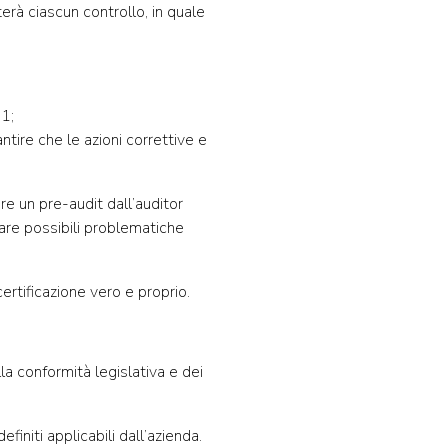
erà ciascun controllo, in quale
01;
antire che le azioni correttive e
e un pre-audit dall’auditor
uare possibili problematiche
certificazione vero e proprio.
a conformità legislativa e dei
finiti applicabili dall’azienda.