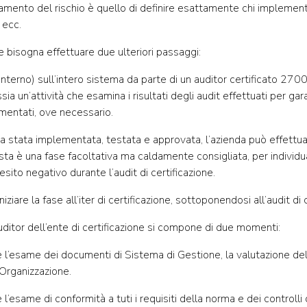
amento del rischio è quello di definire esattamente chi implement
 ecc.
ne bisogna effettuare due ulteriori passaggi:
interno) sull’intero sistema da parte di un auditor certificato 270
ia un’attività che esamina i risultati degli audit effettuati per gar
ementati, ove necessario.
 stata implementata, testata e approvata, l’azienda può effettuar
esta è una fase facoltativa ma caldamente consigliata, per individ
ito negativo durante l’audit di certificazione.
ziare la fase all’iter di certificazione, sottoponendosi all’audit di 
uditor dell’ente di certificazione si compone di due momenti:
’esame dei documenti di Sistema di Gestione, la valutazione dell
’Organizzazione.
esame di conformità a tuti i requisiti della norma e dei controlli de