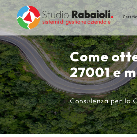
Salta
al
Certifi
contenuto
Come otte
27001 e m
Consulenza per la C