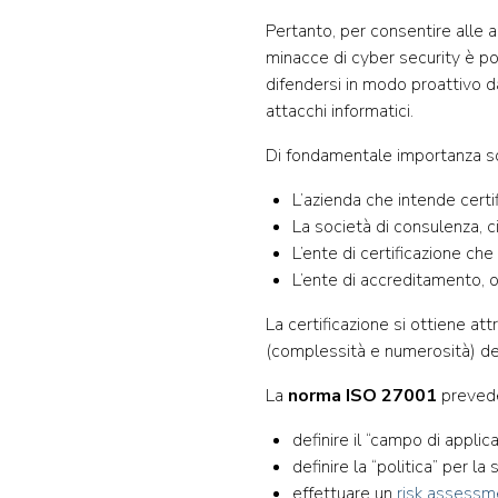
Pertanto, per consentire alle az
minacce di cyber security è po
difendersi in modo proattivo da
attacchi informatici.
Di fondamentale importanza son
L’azienda che intende certif
La società di consulenza, ci
L’ente di certificazione che
L’ente di accreditamento, ov
La certificazione si ottiene a
(complessità e numerosità) de
La
norma ISO 27001
prevede 
definire il “campo di applic
definire la “politica” per la
effettuare un
risk assessm