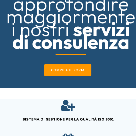
approfondire
maggiormente
i nostri
servizi
di consulenza
COMPILA IL FORM
SISTEMA DI GESTIONE PER LA QUALITÀ ISO 9001