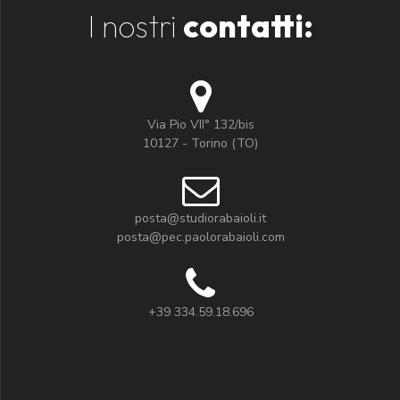
I nostri
contatti:
Via Pio VII° 132/bis
10127 - Torino (TO)
posta@studiorabaioli.it
posta@pec.paolorabaioli.com
+39 334.59.18.696