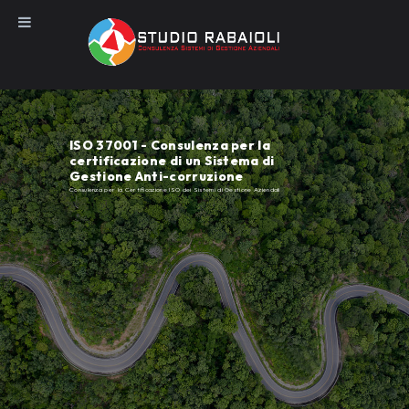
Salta
al
contenuto
ISO 37001 - Consulenza per la
certificazione di un Sistema di
Gestione Anti-corruzione
Consulenza per la Certificazione ISO dei Sistemi di Gestione Aziendali