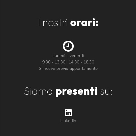
I nostri
orari:
Lunedì - venerdì
9.30 - 13.30 | 14.30 - 18.30
Si riceve previo appuntamento
Siamo
presenti
su:
LinkedIn