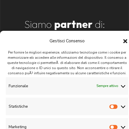
Siamo
partner
di:
Gestisci Consenso
Per fornire le migliori esperienze, utilizziamo tecnologie come i cookie per
memorizzare e/o accedere alle informazioni del dispositivo. Il consenso a
queste tecnologie ci permetterÃ di elaborare dati come il comportamento
di navigazione o ID unici su questo sito. Non acconsentire o ritirare il
CIQUADRO Management S.r.l.
consenso puÃ² influire negativamente su alcune caratteristiche e funzioni.
Funzionale
Sempre attivo
© 2020 - 2026 | All rights reserved |
Privacy Policy
|
Cookies Policy
Statistiche
Stati
Marketing