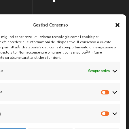
- 18.30
Gestisci Consenso
tamento
le migliori esperienze, utilizziamo tecnologie come i cookie per
e/o accedere alle informazioni del dispositivo. Il consenso a queste
CIQUADRO Management S.r.l.
ci permetterÃ di elaborare dati come il comportamento di navigazione o
senti
questo sito. Non acconsentire o ritirare il consenso puÃ² influire
e su alcune caratteristiche e funzioni.
le
Sempre attivo
he
Statistic
g
Marketin