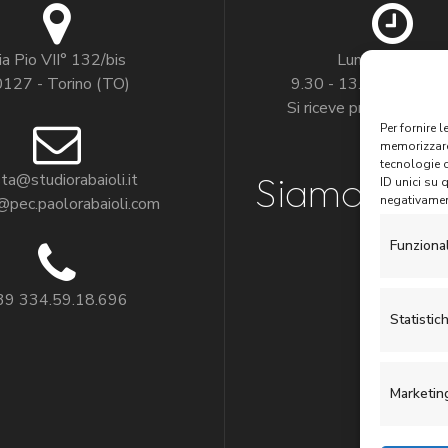
ia Pio VII° 132/bis
Lunedì - venerdì
127 - Torino (TO)
9.30 - 13.30 | 14.30 
Si riceve previo appun
Per fornire 
memorizzare 
tecnologie 
Siamo
pre
ta@studiorabaioli.it
ID unici su 
negativament
pec.paolorabaioli.com
su:
Funziona
39 334.59.18.696
Statistic
LinkedIn
Marketin