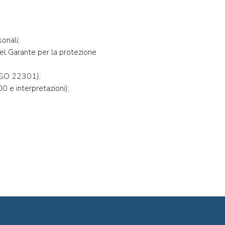
onali;
del Garante per la protezione
 ISO 22301);
0 e interpretazioni);