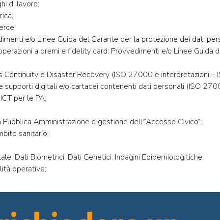
hi di lavoro;
ica;
erce;
imenti e/o Linee Guida del Garante per la protezione dei dati pers
operazioni a premi e fidelity card: Provvedimenti e/o Linee Guida 
s Continuity e Disaster Recovery (ISO 27000 e interpretazioni –
e supporti digitali e/o cartacei contenenti dati personali (ISO 2700
ICT per le PA;
la Pubblica Amministrazione e gestione dell'”Accesso Civico”;
mbito sanitario;
tale, Dati Biometrici, Dati Genetici, Indagini Epidemiologitiche;
tà operative;