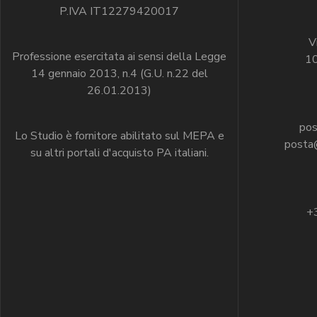
P.IVA IT12279420017
V
Professione esercitata ai sensi della Legge
10
14 gennaio 2013, n.4 (G.U. n.22 del
26.01.2013)
pos
Lo Studio è fornitore abilitato sul MEPA e
posta@
su altri portali d'acquisto PA italiani.
+