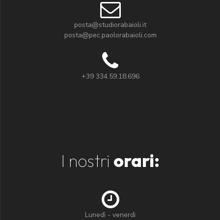
posta@studiorabaioli.it
posta@pec.paolorabaioli.com
+39 334.59.18.696
I nostri
orari:
Lunedì - venerdì