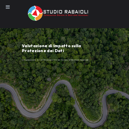
Salta
al
contenuto
Valutazione di Impatto sulla
Protezione dei Dati
Consulenza per la Certificazione ISO dei Sistemi di Gestione Aziendali