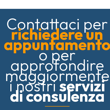
Contattaci per
richiedere un
appuntament
o per
approfondire
maggiormente
i nostri
servizi
di consulenza