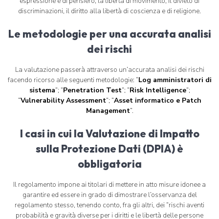
espressione e di pensiero, la libertà di movimento, il divieto di
discriminazioni, il diritto alla libertà di coscienza e di religione.
Le metodologie per una accurata analisi
dei rischi
La valutazione passerà attraverso un’accurata analisi dei rischi
facendo ricorso alle seguenti metodologie: “
Log amministratori di
sistema
“; “
Penetration Test
“; “
Risk Intelligence
“;
“
Vulnerability Assessment
“; “
Asset informatico e Patch
Management
“.
I casi in cui la Valutazione di Impatto
sulla Protezione Dati (DPIA) è
obbligatoria
Il regolamento impone ai titolari di mettere in atto misure idonee a
garantire ed essere in grado di dimostrare l’osservanza del
regolamento stesso, tenendo conto, fra gli altri, dei “rischi aventi
probabilità e gravità diverse per i diritti e le libertà delle persone