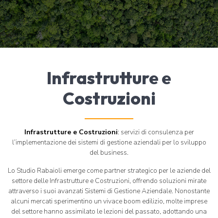
Infrastrutture e
Costruzioni
Infrastrutture e Costruzioni
: servizi di consulenza per
l’implementazione dei sistemi di gestione aziendali per lo sviluppo
del business.
Lo Studio Rabaioli emerge come partner strategico per le aziende del
settore delle Infrastrutture e Costruzioni, offrendo soluzioni mirate
attraverso i suoi avanzati Sistemi di Gestione Aziendale. Nonostante
alcuni mercati sperimentino un vivace boom edilizio, molte imprese
del settore hanno assimilato le lezioni del passato, adottando una