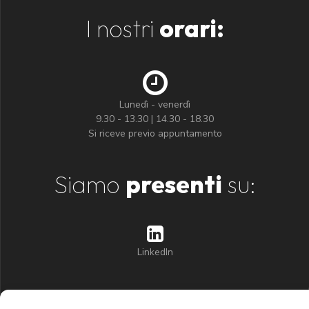
I nostri
orari:
Lunedì - venerdì
9.30 - 13.30 | 14.30 - 18.30
Si riceve previo appuntamento
Siamo
presenti
su:
LinkedIn