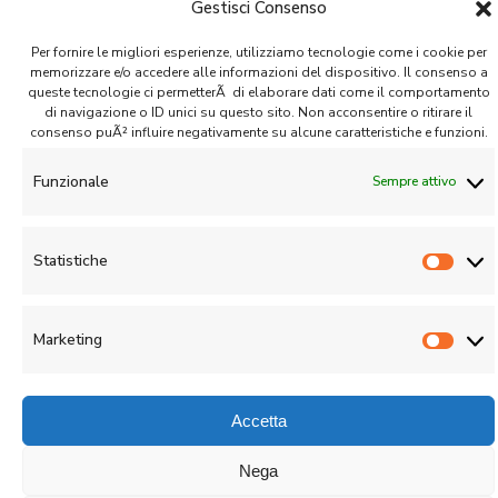
Gestisci Consenso
Siamo
partner
di:
Per fornire le migliori esperienze, utilizziamo tecnologie come i cookie per
memorizzare e/o accedere alle informazioni del dispositivo. Il consenso a
queste tecnologie ci permetterÃ di elaborare dati come il comportamento
di navigazione o ID unici su questo sito. Non acconsentire o ritirare il
consenso puÃ² influire negativamente su alcune caratteristiche e funzioni.
Funzionale
Sempre attivo
CIQUADRO Management S.r.l.
Statistiche
Stati
© 2020 - 2026 | All rights reserved |
Privacy Policy
|
Cookies Policy
Marketing
Marke
Accetta
Nega