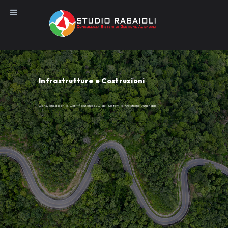
Salta
al
contenuto
Infrastrutture e Costruzioni
Consulenza per la Certificazione ISO dei Sistemi di Gestione Aziendali