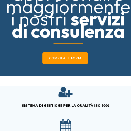
maggiormente
i nostri
servizi
di consulenza
COMPILA IL FORM
SISTEMA DI GESTIONE PER LA QUALITÀ ISO 9001