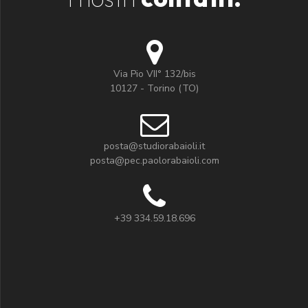
Via Pio VII° 132/bis
10127 - Torino (TO)
posta@studiorabaioli.it
posta@pec.paolorabaioli.com
+39 334.59.18.696