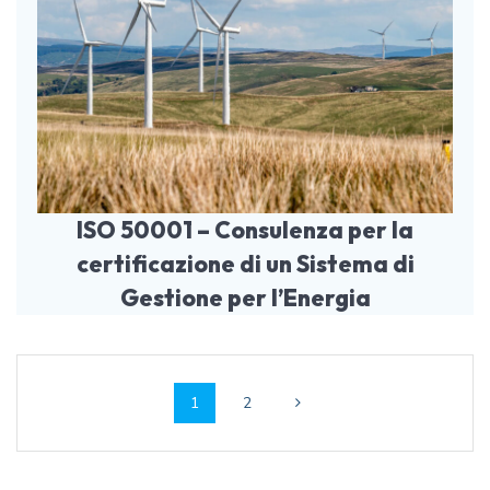
ISO 50001 – Consulenza per la
certificazione di un Sistema di
Gestione per l’Energia
Navigazione
Pagina
Pagina
1
2
articoli