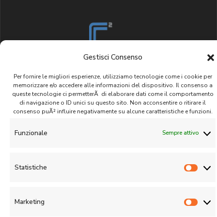
Gestisci Consenso
CIQUADRO Management S.r.l.
Per fornire le migliori esperienze, utilizziamo tecnologie come i cookie per
memorizzare e/o accedere alle informazioni del dispositivo. Il consenso a
queste tecnologie ci permetterÃ di elaborare dati come il comportamento
© 2020 - 2026 | All rights reserved |
Privacy Policy
|
Cookies Policy
di navigazione o ID unici su questo sito. Non acconsentire o ritirare il
consenso puÃ² influire negativamente su alcune caratteristiche e funzioni.
Funzionale
Sempre attivo
Statistiche
Stati
Marketing
Marke