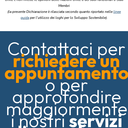
Membri
(la presente Dichiarazione è rilasciata secondo quanto riportato nelle
linee
guida
per l'utilizzo dei loghi per lo Sviluppo Sostenibile).
Contattaci per
richiedere un
appuntament
o per
approfondire
maggiormente
i nostri
servizi