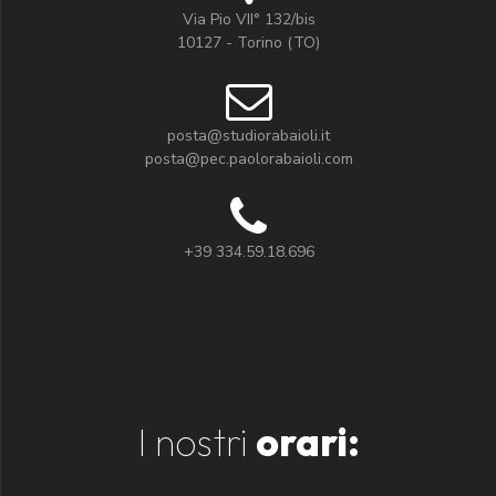
Via Pio VII° 132/bis
10127 - Torino (TO)
posta@studiorabaioli.it
posta@pec.paolorabaioli.com
+39 334.59.18.696
I nostri
orari: