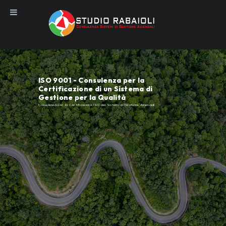
Salta
al
contenuto
ISO 9001 - Consulenza per la
Certificazione di un Sistema di
Gestione per la Qualità
Consulenza per la Certificazione ISO dei Sistemi di Gestione Aziendali