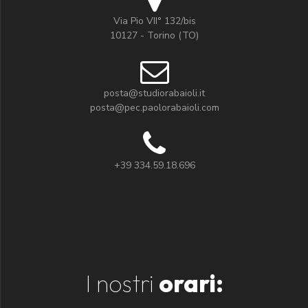
Via Pio VII° 132/bis
10127 - Torino (TO)
posta@studiorabaioli.it
posta@pec.paolorabaioli.com
+39 334.59.18.696
I nostri
orari: