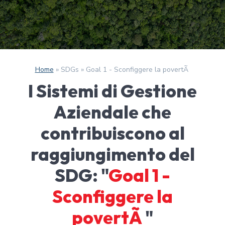
Home
»
SDGs
»
Goal 1 - Sconfiggere la povertÃ
I Sistemi di Gestione
Aziendale che
contribuiscono al
raggiungimento del
SDG: "
Goal 1 -
Sconfiggere la
povertÃ
"