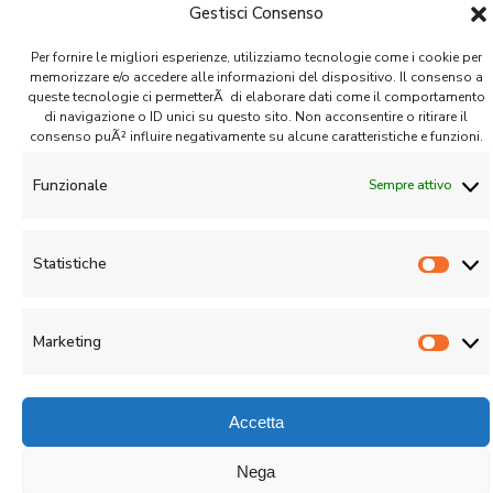
Gestisci Consenso
Per fornire le migliori esperienze, utilizziamo tecnologie come i cookie per
memorizzare e/o accedere alle informazioni del dispositivo. Il consenso a
queste tecnologie ci permetterÃ di elaborare dati come il comportamento
di navigazione o ID unici su questo sito. Non acconsentire o ritirare il
consenso puÃ² influire negativamente su alcune caratteristiche e funzioni.
CIQUADRO Management S.r.l.
Funzionale
Sempre attivo
© 2020 - 2026 | All rights reserved |
Privacy Policy
|
Cookies Policy
Statistiche
Stati
Marketing
Marke
Accetta
Nega