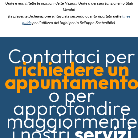
Unite e non riflette le opinioni delle Nazioni Unite o dei suoi funzionari o Stati
Membri
(la presente Dichiarazione è rilasciata secondo quanto riportato nelle
linee
guida
per l'utilizzo dei loghi per lo Sviluppo Sostenibile).
Contattaci per
richiedere un
appuntament
o per
approfondire
maggiormente
i nostri
servizi