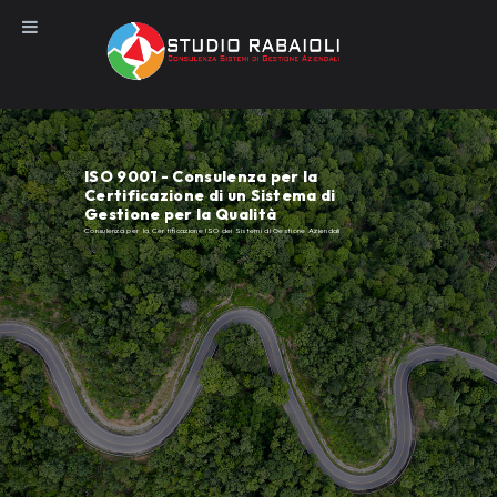
Salta
al
contenuto
ISO 9001 - Consulenza per la
Certificazione di un Sistema di
Gestione per la Qualità
Consulenza per la Certificazione ISO dei Sistemi di Gestione Aziendali