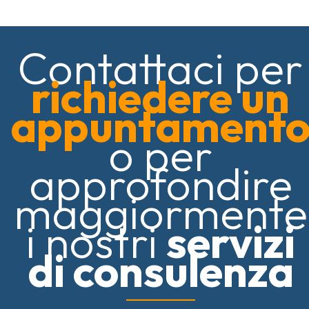
Contattaci per
richiedere un
appuntament
o per
approfondire
maggiormente
i nostri
servizi
di consulenza