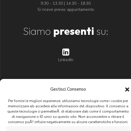
9.30 - 13.30 | 14.30 - 18.30
Si riceve previo appuntamento
Siamo
presenti
su:
LinkedIn
Gestisci Consenso
Siamo
partner
di:
Per fornire le migliori esperienze, utilizziamo tecnologie come i cookie per
memorizzare e/o accedere alle informazioni del dispositivo. Il consenso a
queste tecnologie ci permetterÃ di elaborare dati come il comportamento
di navigazione o ID unici su questo sito. Non acconsentire o ritirare il
consenso puÃ² influire negativamente su alcune caratteristiche e funzioni.