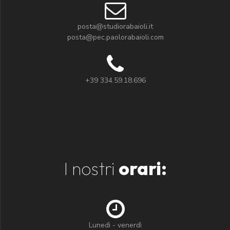
posta@studiorabaioli.it
posta@pec.paolorabaioli.com
+39 334.59.18.696
I nostri
orari:
Lunedì - venerdì