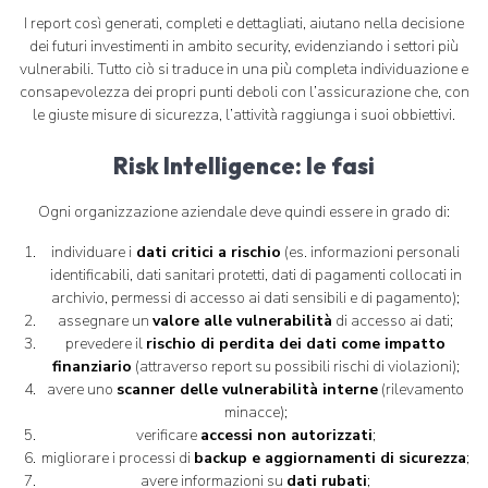
I report così generati, completi e dettagliati, aiutano nella decisione
dei futuri investimenti in ambito security, evidenziando i settori più
vulnerabili. Tutto ciò si traduce in una più completa individuazione e
consapevolezza dei propri punti deboli con l’assicurazione che, con
le giuste misure di sicurezza, l’attività raggiunga i suoi obbiettivi.
Risk Intelligence: le fasi
Ogni organizzazione aziendale deve quindi essere in grado di:
individuare i
dati critici a rischio
(es. informazioni personali
identificabili, dati sanitari protetti, dati di pagamenti collocati in
archivio, permessi di accesso ai dati sensibili e di pagamento);
assegnare un
valore alle vulnerabilità
di accesso ai dati;
prevedere il
rischio di perdita dei dati come impatto
finanziario
(attraverso report su possibili rischi di violazioni);
avere uno
scanner delle vulnerabilità interne
(rilevamento
minacce);
verificare
accessi non autorizzati
;
migliorare i processi di
backup e aggiornamenti di sicurezza
;
avere informazioni su
dati rubati
;