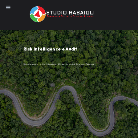
Salta
al
contenuto
Risk Intelligence e Audit
Consulenza per la Certificazione ISO dei Sistemi di Gestione Aziendali