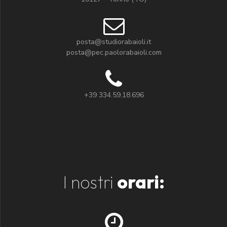
posta@studiorabaioli.it
posta@pec.paolorabaioli.com
+39 334.59.18.696
I nostri
orari: