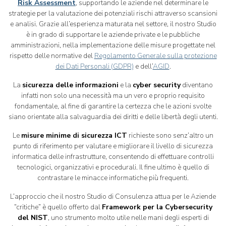
Risk Assessment
, supportando le aziende nel determinare le
strategie per la valutazione dei potenziali rischi attraverso scansioni
e analisi. Grazie all’esperienza maturata nel settore, il nostro Studio
è in grado di supportare le aziende private e le pubbliche
amministrazioni, nella implementazione delle misure progettate nel
rispetto delle normative del
Regolamento Generale sulla protezione
dei Dati Personali (GDPR)
e dell’
AGID
.
La
sicurezza delle informazioni
e la
cyber security
diventano
infatti non solo una necessità ma un vero e proprio requisito
fondamentale, al fine di garantire la certezza che le azioni svolte
siano orientate alla salvaguardia dei diritti e delle libertà degli utenti.
Le
misure minime di sicurezza ICT
richieste sono senz’altro un
punto di riferimento per valutare e migliorare il livello di sicurezza
informatica delle infrastrutture, consentendo di effettuare controlli
tecnologici, organizzativi e procedurali. Il fine ultimo è quello di
contrastare le minacce informatiche più frequenti.
L’approccio che il nostro Studio di Consulenza attua per le Aziende
“critiche” è quello offerto dal
Framework per la Cybersecurity
del NIST
, uno strumento molto utile nelle mani degli esperti di