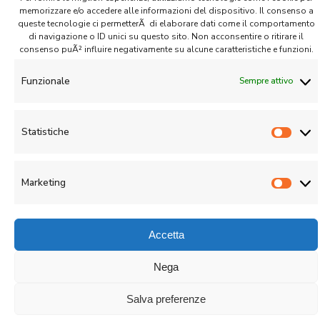
memorizzare e/o accedere alle informazioni del dispositivo. Il consenso a
queste tecnologie ci permetterÃ di elaborare dati come il comportamento
di navigazione o ID unici su questo sito. Non acconsentire o ritirare il
consenso puÃ² influire negativamente su alcune caratteristiche e funzioni.
CIQUADRO Management S.r.l.
Funzionale
Sempre attivo
© 2020 - 2026 | All rights reserved |
Privacy Policy
|
Cookies Policy
Statistiche
Stati
Marketing
Marke
Accetta
Nega
Salva preferenze