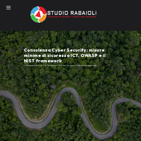
Salta
al
contenuto
Consulenza Cyber Security: misure
minime di sicurezza ICT, OWASP e il
NIST framework
Consulenza per la Certificazione ISO dei Sistemi di Gestione Aziendali