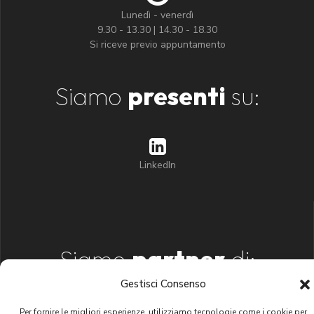
Lunedì - venerdì
9.30 - 13.30 | 14.30 - 18.30
Si riceve previo appuntamento
Siamo
presenti
su:
LinkedIn
Siamo
partner
di:
Gestisci Consenso
Per fornire le migliori esperienze, utilizziamo tecnologie come i cookie per