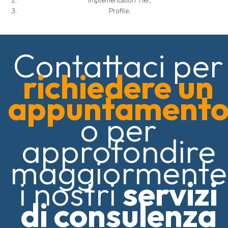
Implementation Tier,
Profile.
Contattaci per
richiedere un
appuntament
o per
approfondire
maggiormente
i nostri
servizi
di consulenza